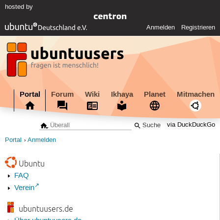
hosted by
Anmelden
Registrieren
Portal
Forum
Wiki
Ikhaya
Planet
Mitmachen
via DuckDuckGo
Portal
Anmelden
Ubuntu
FAQ
Verein
ubuntuusers.de