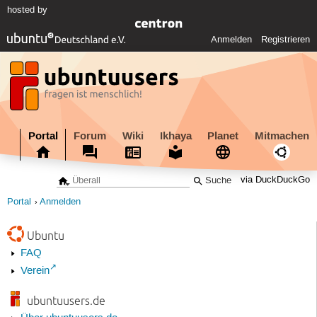
hosted by
Anmelden
Registrieren
Portal
Forum
Wiki
Ikhaya
Planet
Mitmachen
via DuckDuckGo
Portal
Anmelden
Ubuntu
FAQ
Verein
ubuntuusers.de