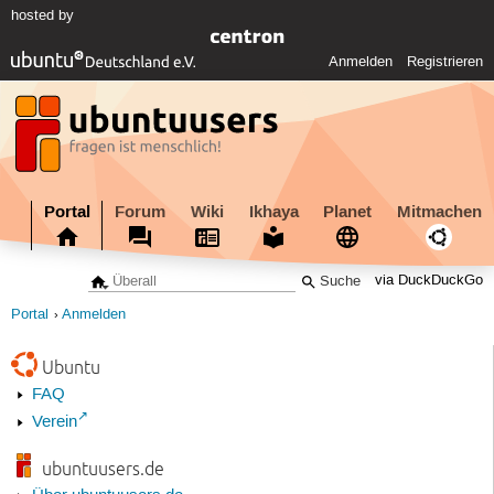
hosted by
Anmelden
Registrieren
Portal
Forum
Wiki
Ikhaya
Planet
Mitmachen
via DuckDuckGo
Portal
Anmelden
Ubuntu
FAQ
Verein
ubuntuusers.de