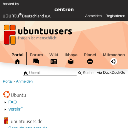
hosted by
Anmelden
Registrieren
Portal
Forum
Wiki
Ikhaya
Planet
Mitmachen
via DuckDuckGo
Portal
Anmelden
Ubuntu
FAQ
Verein
ubuntuusers.de