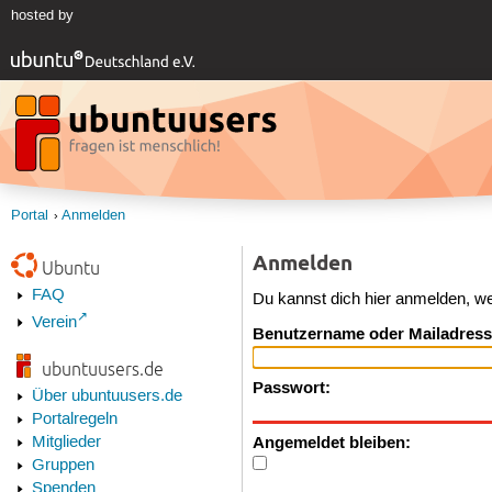
hosted by
Portal
Anmelden
Anmelden
Ubuntu
FAQ
Du kannst dich hier anmelden, w
Verein
Benutzername oder Mailadress
ubuntuusers.de
Passwort:
Über ubuntuusers.de
Portalregeln
Angemeldet bleiben:
Mitglieder
Gruppen
Spenden