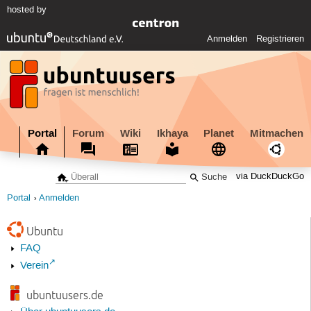
hosted by
Anmelden
Registrieren
Portal
Forum
Wiki
Ikhaya
Planet
Mitmachen
via DuckDuckGo
Portal
Anmelden
Ubuntu
FAQ
Verein
ubuntuusers.de