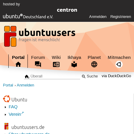
hosted by
Anmelden
Registrieren
Portal
Forum
Wiki
Ikhaya
Planet
Mitmachen
via DuckDuckGo
Portal
Anmelden
Ubuntu
FAQ
Verein
ubuntuusers.de