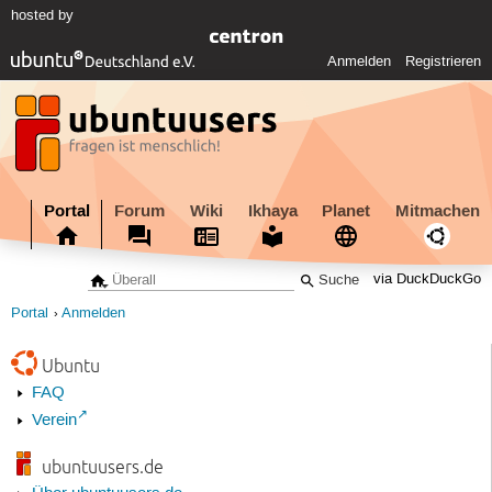
hosted by
Anmelden
Registrieren
Portal
Forum
Wiki
Ikhaya
Planet
Mitmachen
via DuckDuckGo
Portal
Anmelden
Ubuntu
FAQ
Verein
ubuntuusers.de