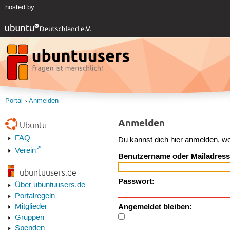
hosted by
Portal
Anmelden
Anmelden
Ubuntu
FAQ
Du kannst dich hier anmelden, w
Verein
Benutzername oder Mailadress
ubuntuusers.de
Passwort:
Über ubuntuusers.de
Portalregeln
Angemeldet bleiben:
Mitglieder
Gruppen
Spenden