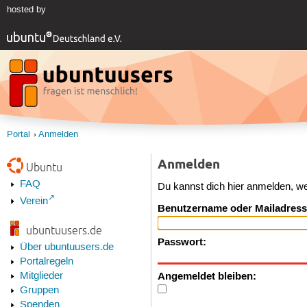
hosted by
Portal
Anmelden
Anmelden
Ubuntu
FAQ
Du kannst dich hier anmelden, w
Verein
Benutzername oder Mailadress
ubuntuusers.de
Passwort:
Über ubuntuusers.de
Portalregeln
Angemeldet bleiben:
Mitglieder
Gruppen
Spenden