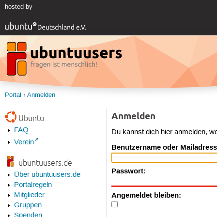
hosted by
Portal
Anmelden
Anmelden
Ubuntu
FAQ
Du kannst dich hier anmelden, w
Verein
Benutzername oder Mailadress
ubuntuusers.de
Passwort:
Über ubuntuusers.de
Portalregeln
Angemeldet bleiben:
Mitglieder
Gruppen
Spenden