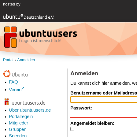
hosted by
Portal
Anmelden
Anmelden
Ubuntu
FAQ
Du kannst dich hier anmelden, w
Verein
Benutzername oder Mailadress
ubuntuusers.de
Passwort:
Über ubuntuusers.de
Portalregeln
Angemeldet bleiben:
Mitglieder
Gruppen
Spenden