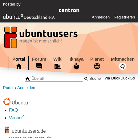
hosted by
Anmelden
Registrieren
Portal
Forum
Wiki
Ikhaya
Planet
Mitmachen
via DuckDuckGo
Portal
Anmelden
Ubuntu
FAQ
Verein
ubuntuusers.de