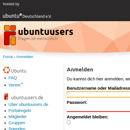
hosted by
Portal
Anmelden
Anmelden
Ubuntu
FAQ
Du kannst dich hier anmelden, w
Verein
Benutzername oder Mailadress
ubuntuusers.de
Passwort:
Über ubuntuusers.de
Portalregeln
Angemeldet bleiben:
Mitglieder
Gruppen
Spenden