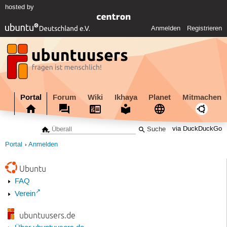
hosted by
Anmelden
Registrieren
Portal
Forum
Wiki
Ikhaya
Planet
Mitmachen
via DuckDuckGo
Portal
Anmelden
Ubuntu
FAQ
Verein
ubuntuusers.de