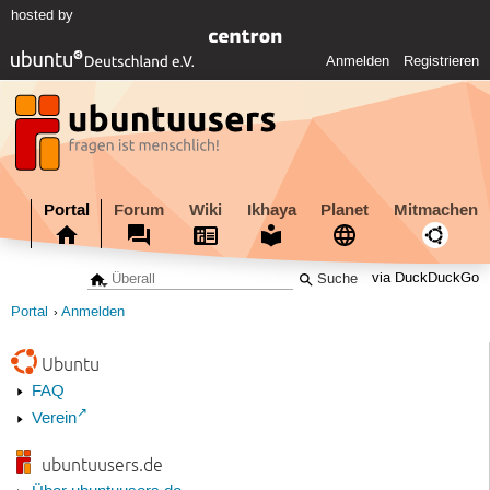
hosted by
Anmelden
Registrieren
Portal
Forum
Wiki
Ikhaya
Planet
Mitmachen
via DuckDuckGo
Portal
Anmelden
Ubuntu
FAQ
Verein
ubuntuusers.de