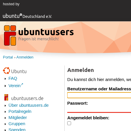
hosted by
Portal
Anmelden
Anmelden
Ubuntu
FAQ
Du kannst dich hier anmelden, w
Verein
Benutzername oder Mailadress
ubuntuusers.de
Passwort:
Über ubuntuusers.de
Portalregeln
Angemeldet bleiben:
Mitglieder
Gruppen
Spenden