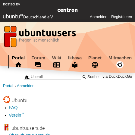
hosted by
Anmelden
Registrieren
Portal
Forum
Wiki
Ikhaya
Planet
Mitmachen
via DuckDuckGo
Portal
Anmelden
Ubuntu
FAQ
Verein
ubuntuusers.de