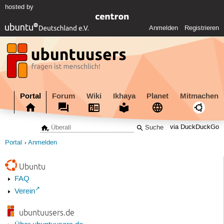
hosted by
Anmelden
Registrieren
Portal
Forum
Wiki
Ikhaya
Planet
Mitmachen
via DuckDuckGo
Portal
Anmelden
Ubuntu
FAQ
Verein
ubuntuusers.de