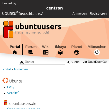
hosted by
Anmelden
Registrieren
Portal
Forum
Wiki
Ikhaya
Planet
Mitmachen
via DuckDuckGo
Portal
Anmelden
Ubuntu
FAQ
Verein
ubuntuusers.de