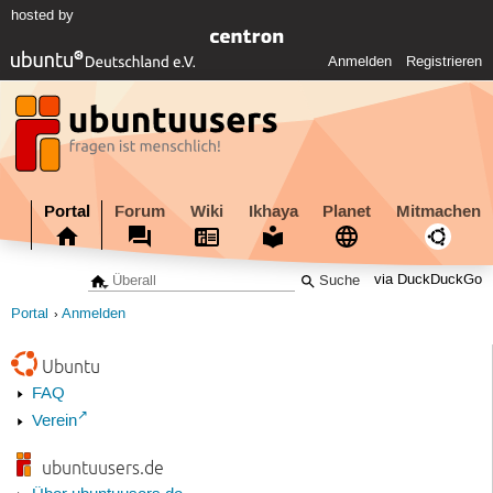
hosted by
Anmelden
Registrieren
Portal
Forum
Wiki
Ikhaya
Planet
Mitmachen
via DuckDuckGo
Portal
Anmelden
Ubuntu
FAQ
Verein
ubuntuusers.de