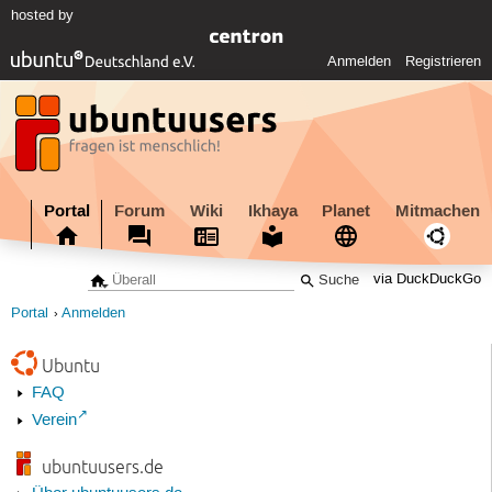
hosted by
Anmelden
Registrieren
Portal
Forum
Wiki
Ikhaya
Planet
Mitmachen
via DuckDuckGo
Portal
Anmelden
Ubuntu
FAQ
Verein
ubuntuusers.de