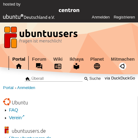
hosted by
Anmelden
Registrieren
Portal
Forum
Wiki
Ikhaya
Planet
Mitmachen
via DuckDuckGo
Portal
Anmelden
Ubuntu
FAQ
Verein
ubuntuusers.de