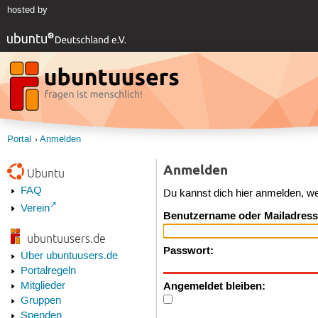
hosted by
Portal
Anmelden
Anmelden
Ubuntu
FAQ
Du kannst dich hier anmelden, w
Verein
Benutzername oder Mailadress
ubuntuusers.de
Passwort:
Über ubuntuusers.de
Portalregeln
Angemeldet bleiben:
Mitglieder
Gruppen
Spenden