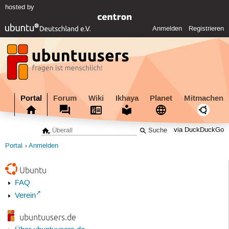
hosted by
Anmelden
Registrieren
Portal
Forum
Wiki
Ikhaya
Planet
Mitmachen
via DuckDuckGo
Portal
Anmelden
Ubuntu
FAQ
Verein
ubuntuusers.de