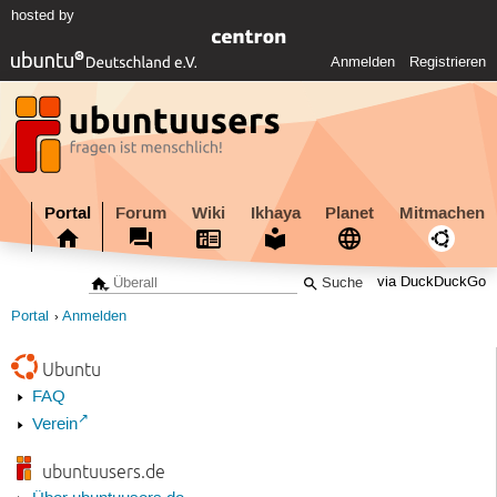
hosted by
Anmelden
Registrieren
Portal
Forum
Wiki
Ikhaya
Planet
Mitmachen
via DuckDuckGo
Portal
Anmelden
Ubuntu
FAQ
Verein
ubuntuusers.de