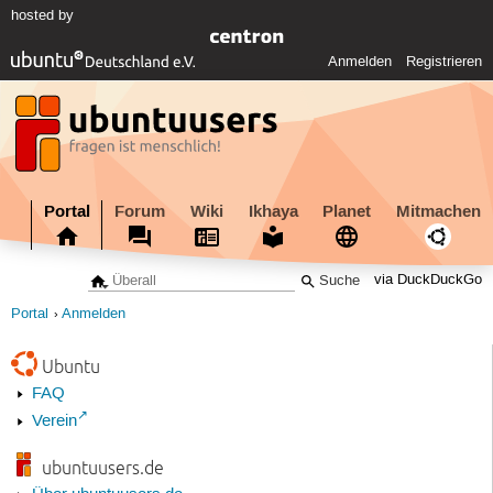
hosted by
Anmelden
Registrieren
Portal
Forum
Wiki
Ikhaya
Planet
Mitmachen
via DuckDuckGo
Portal
Anmelden
Ubuntu
FAQ
Verein
ubuntuusers.de