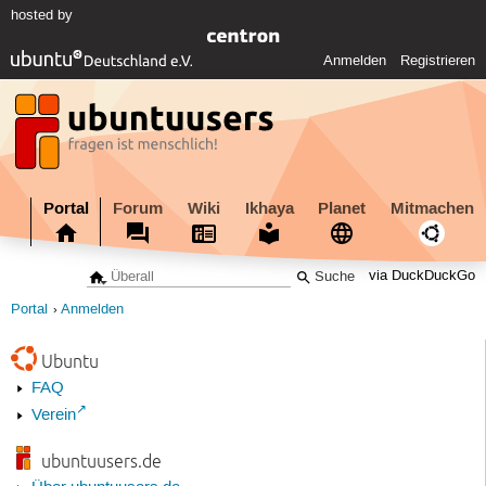
hosted by
Anmelden
Registrieren
Portal
Forum
Wiki
Ikhaya
Planet
Mitmachen
via DuckDuckGo
Portal
Anmelden
Ubuntu
FAQ
Verein
ubuntuusers.de