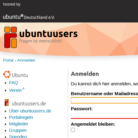
hosted by
Portal
Anmelden
Anmelden
Ubuntu
FAQ
Du kannst dich hier anmelden, w
Verein
Benutzername oder Mailadress
ubuntuusers.de
Passwort:
Über ubuntuusers.de
Portalregeln
Angemeldet bleiben:
Mitglieder
Gruppen
Spenden