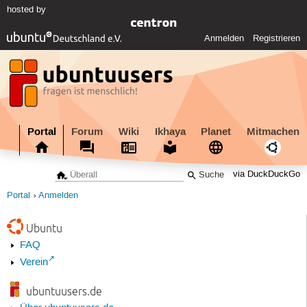
hosted by
Anmelden
Registrieren
Portal
Forum
Wiki
Ikhaya
Planet
Mitmachen
via DuckDuckGo
Portal
Anmelden
Ubuntu
FAQ
Verein
ubuntuusers.de