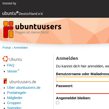
hosted by
Portal
Anmelden
Anmelden
Ubuntu
FAQ
Du kannst dich hier anmelden, w
Verein
Benutzername oder Mailadress
ubuntuusers.de
Passwort:
Über ubuntuusers.de
Portalregeln
Angemeldet bleiben:
Mitglieder
Gruppen
Spenden