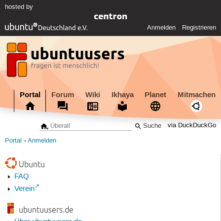
hosted by
Anmelden
Registrieren
Portal
Forum
Wiki
Ikhaya
Planet
Mitmachen
via DuckDuckGo
Portal
Anmelden
Ubuntu
FAQ
Verein
ubuntuusers.de