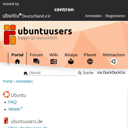
hosted by
Anmelden
Registrieren
Portal
Forum
Wiki
Ikhaya
Planet
Mitmachen
via DuckDuckGo
Portal
Anmelden
Ubuntu
FAQ
Verein
ubuntuusers.de