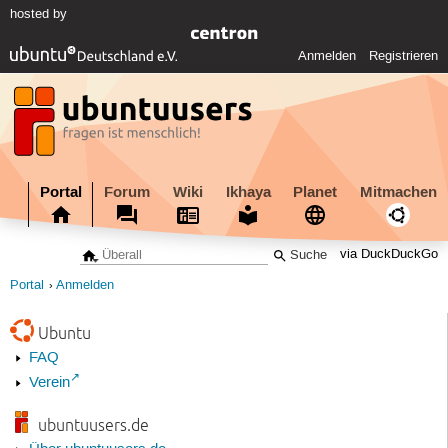
hosted by
Anmelden
Registrieren
Portal
Forum
Wiki
Ikhaya
Planet
Mitmachen
via DuckDuckGo
Portal
Anmelden
Ubuntu
FAQ
Verein
ubuntuusers.de