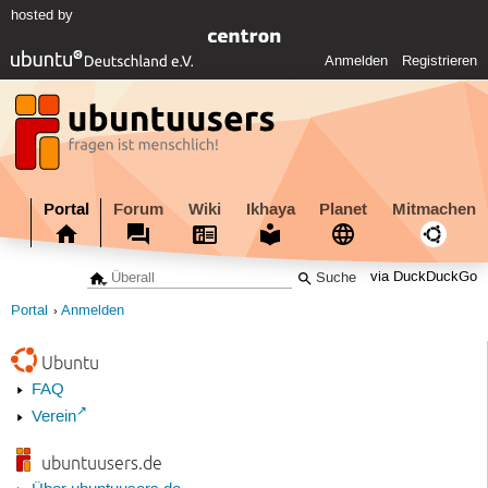
hosted by
Anmelden
Registrieren
Portal
Forum
Wiki
Ikhaya
Planet
Mitmachen
via DuckDuckGo
Portal
Anmelden
Ubuntu
FAQ
Verein
ubuntuusers.de