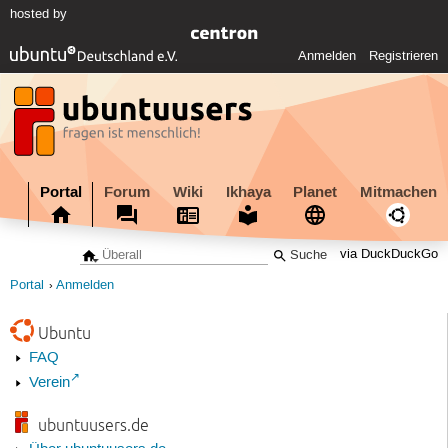
hosted by
Anmelden
Registrieren
Portal
Forum
Wiki
Ikhaya
Planet
Mitmachen
via DuckDuckGo
Portal
Anmelden
Ubuntu
FAQ
Verein
ubuntuusers.de