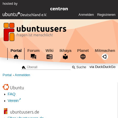
hosted by
Anmelden
Registrieren
Portal
Forum
Wiki
Ikhaya
Planet
Mitmachen
via DuckDuckGo
Portal
Anmelden
Ubuntu
FAQ
Verein
ubuntuusers.de