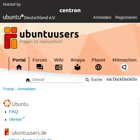
hosted by
Anmelden
Registrieren
Portal
Forum
Wiki
Ikhaya
Planet
Mitmachen
via DuckDuckGo
Portal
Anmelden
Ubuntu
FAQ
Verein
ubuntuusers.de