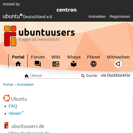
hosted by
Anmelden
Registrieren
Portal
Forum
Wiki
Ikhaya
Planet
Mitmachen
via DuckDuckGo
Portal
Anmelden
Ubuntu
FAQ
Verein
ubuntuusers.de