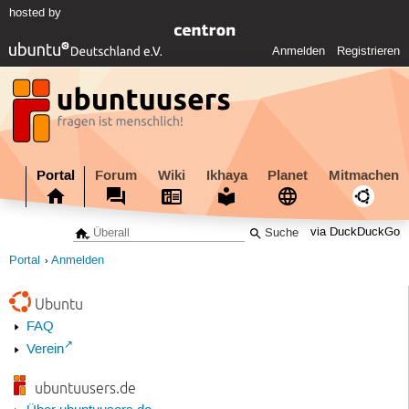
hosted by
Anmelden
Registrieren
Portal
Forum
Wiki
Ikhaya
Planet
Mitmachen
via DuckDuckGo
Portal
Anmelden
Ubuntu
FAQ
Verein
ubuntuusers.de