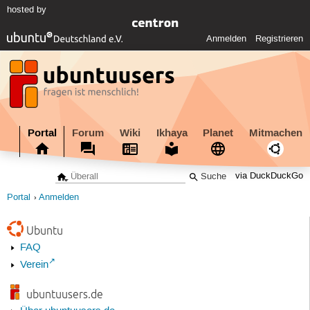
hosted by
Anmelden
Registrieren
Portal
Forum
Wiki
Ikhaya
Planet
Mitmachen
via DuckDuckGo
Portal
Anmelden
Ubuntu
FAQ
Verein
ubuntuusers.de