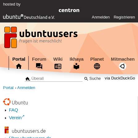
hosted by
Anmelden
Registrieren
Portal
Forum
Wiki
Ikhaya
Planet
Mitmachen
via DuckDuckGo
Portal
Anmelden
Ubuntu
FAQ
Verein
ubuntuusers.de