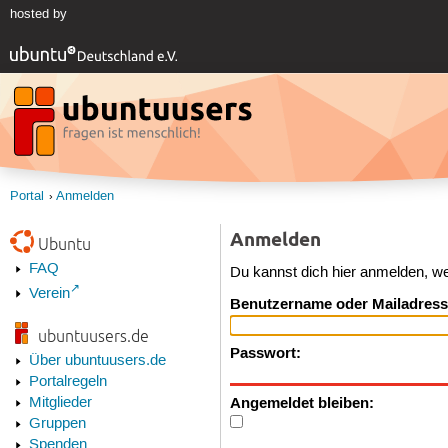
hosted by
Portal
Anmelden
Anmelden
Ubuntu
FAQ
Du kannst dich hier anmelden, w
Verein
Benutzername oder Mailadress
ubuntuusers.de
Passwort:
Über ubuntuusers.de
Portalregeln
Angemeldet bleiben:
Mitglieder
Gruppen
Spenden