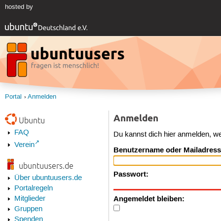
hosted by
Portal
Anmelden
Anmelden
Ubuntu
FAQ
Du kannst dich hier anmelden, w
Verein
Benutzername oder Mailadress
ubuntuusers.de
Passwort:
Über ubuntuusers.de
Portalregeln
Angemeldet bleiben:
Mitglieder
Gruppen
Spenden