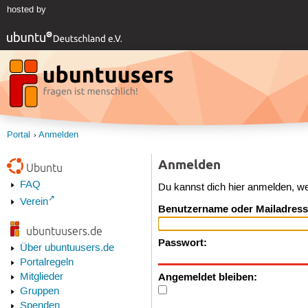
hosted by
Portal
Anmelden
Anmelden
Ubuntu
FAQ
Du kannst dich hier anmelden, w
Verein
Benutzername oder Mailadress
ubuntuusers.de
Passwort:
Über ubuntuusers.de
Portalregeln
Angemeldet bleiben:
Mitglieder
Gruppen
Spenden