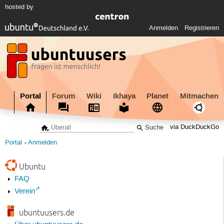
hosted by
Anmelden
Registrieren
Portal
Forum
Wiki
Ikhaya
Planet
Mitmachen
via DuckDuckGo
Portal
Anmelden
Ubuntu
FAQ
Verein
ubuntuusers.de