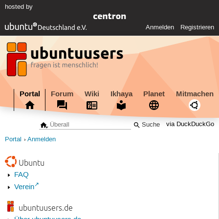
hosted by
Anmelden
Registrieren
Portal
Forum
Wiki
Ikhaya
Planet
Mitmachen
via DuckDuckGo
Portal
Anmelden
Ubuntu
FAQ
Verein
ubuntuusers.de