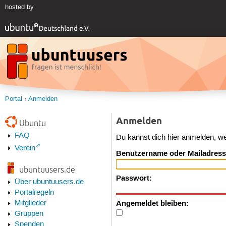
hosted by
Portal
Anmelden
Anmelden
Ubuntu
FAQ
Du kannst dich hier anmelden, w
Verein
Benutzername oder Mailadress
ubuntuusers.de
Passwort:
Über ubuntuusers.de
Portalregeln
Angemeldet bleiben:
Mitglieder
Gruppen
Spenden