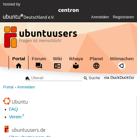
hosted by
Anmelden
Registrieren
Portal
Forum
Wiki
Ikhaya
Planet
Mitmachen
via DuckDuckGo
Portal
Anmelden
Ubuntu
FAQ
Verein
ubuntuusers.de