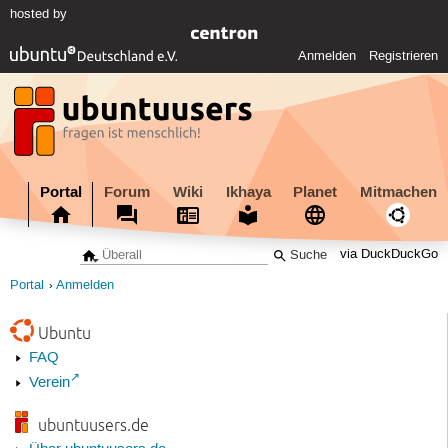
hosted by
Anmelden
Registrieren
Portal
Forum
Wiki
Ikhaya
Planet
Mitmachen
via DuckDuckGo
Portal
Anmelden
Ubuntu
FAQ
Verein
ubuntuusers.de